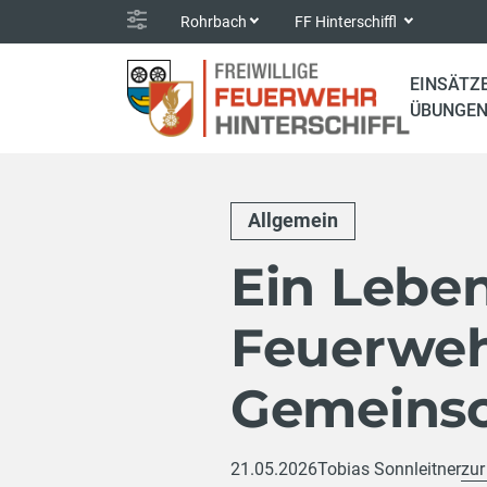
Rohrbach
FF Hinterschiffl
EINSÄTZ
ÜBUNGE
Allgemein
Ein Leben
Feuerweh
Gemeinsc
21.05.2026
Tobias Sonnleitner
zur