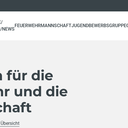
E/
FEUERWEHR
MANNSCHAFT
JUGEND
BEWERBSGRUPPE
N/NEWS
 für die
r und die
haft
 Übersicht